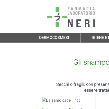
Salta al contenuto principale
DERMOCOSMESI
IGIENE E
Gli shampoo
Secchi o fragili, con presen
essere tratt