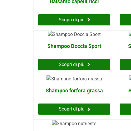
Balsamo capelli ricci
Scopri di più
Shampoo Doccia Sport
S
Scopri di più
Shampoo forfora grassa
S
Scopri di più