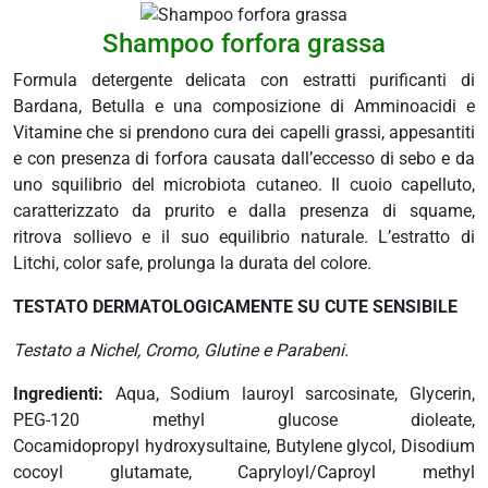
 e drenaggio
Shampoo forfora grassa
itarie
Formula detergente delicata con estratti purificanti di
testino
Bardana, Betulla e una composizione di Amminoacidi e
afer
Vitamine che si prendono cura dei capelli grassi, appesantiti
spiratorie
e con presenza di forfora causata dall’eccesso di sebo e da
ock
uno squilibrio del microbiota cutaneo. Il cuoio capelluto,
caratterizzato da prurito e dalla presenza di squame,
ritrova sollievo e il suo equilibrio naturale. L’estratto di
abili
Litchi, color safe, prolunga la durata del colore.
TESTATO DERMATOLOGICAMENTE SU CUTE SENSIBILE
i
Testato a Nichel, Cromo, Glutine e Parabeni.
balsamo
eo
Ingredienti:
Aqua, Sodium lauroyl sarcosinate, Glycerin,
utivi
PEG-120 methyl glucose dioleate,
Cocamidopropyl hydroxysultaine, Butylene glycol, Disodium
cocoyl glutamate, Capryloyl/Caproyl methyl