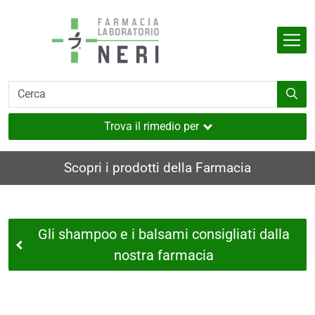
Salta al contenuto principale
Indietro
Indietro
Indietro
Indietro
Indietro
dell'organismo
e
i
i e muscoli
Trova il rimedio per
utaneo
Scopri i prodotti della Farmacia
nverno
ia
Gli shampoo e i balsami consigliati dalla
i
nostra farmacia
sione
a
e