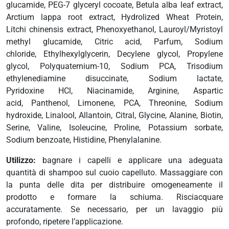
i
glucamide, PEG-7 glyceryl cocoate, Betula alba leaf extract,
more
Arctium lappa root extract, Hydrolized Wheat Protein,
Litchi chinensis extract, Phenoxyethanol, Lauroyl/Myristoyl
methyl glucamide, Citric acid, Parfum, Sodium
chloride, Ethylhexylglycerin, Decylene glycol, Propylene
erici
glycol, Polyquaternium-10, Sodium PCA, Trisodium
ethylenediamine disuccinate, Sodium lactate,
psico-fisico
Pyridoxine HCl, Niacinamide, Arginine, Aspartic
acid, Panthenol, Limonene, PCA, Threonine, Sodium
occhi
hydroxide, Linalool, Allantoin, Citral, Glycine, Alanine, Biotin,
Serine, Valine, Isoleucine, Proline, Potassium sorbate,
dagli insetti
Sodium benzoate, Histidine, Phenylalanine.
Utilizzo:
bagnare i capelli e applicare una adeguata
quantità di shampoo sul cuoio capelluto. Massaggiare con
la punta delle dita per distribuire omogeneamente il
prodotto e formare la schiuma. Risciacquare
accuratamente. Se necessario, per un lavaggio più
profondo, ripetere l’applicazione.