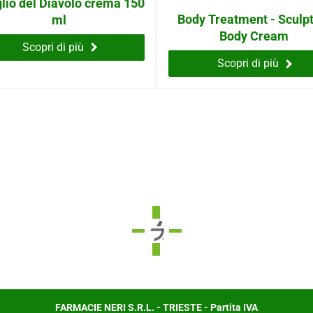
glio del Diavolo crema 150
Body Treatment - Sculp
ml
Body Cream
Scopri di più
Scopri di più
FARMACIE NERI S.R.L. - TRIESTE - Partita IVA