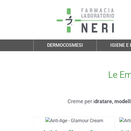
Salta al contenuto principale
DERMOCOSMESI
IGIENE E
Le Em
Creme per i
dratare, modella