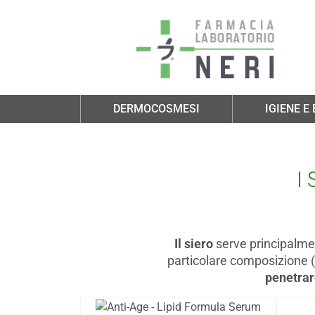
Salta al contenuto principale
DERMOCOSMESI
IGIENE E
I 
Il siero
serve principalmen
particolare composizione 
penetrar