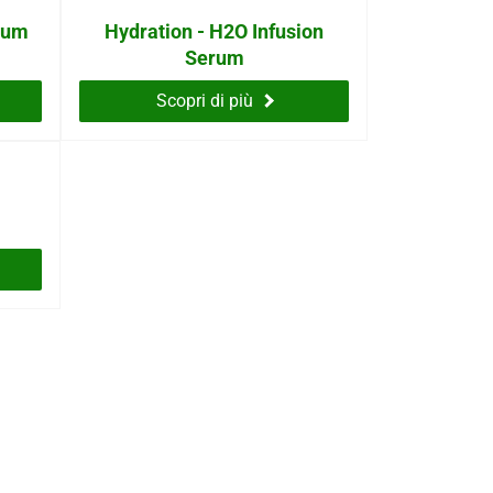
rum
Hydration - H2O Infusion
Serum
Scopri di più