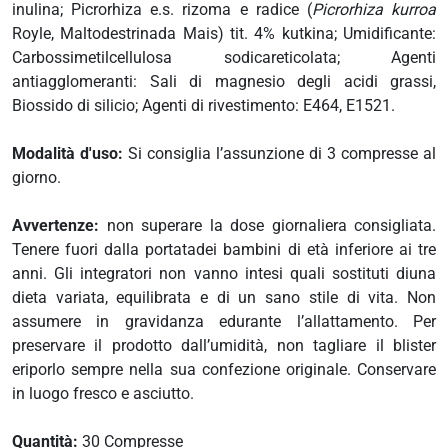
i
inulina; Picrorhiza e.s. rizoma e radice (
Picrorhiza kurroa
more
Royle, Maltodestrinada Mais) tit. 4% kutkina; Umidificante:
Carbossimetilcellulosa sodicareticolata; Agenti
antiagglomeranti: Sali di magnesio degli acidi grassi,
Biossido di silicio; Agenti di rivestimento: E464, E1521.
erici
Modalità d'uso:
Si consiglia l’assunzione di 3 compresse al
psico-fisico
giorno.
occhi
Avvertenze:
non superare la dose giornaliera consigliata.
Tenere fuori dalla portatadei bambini di età inferiore ai tre
dagli insetti
anni. Gli integratori non vanno intesi quali sostituti diuna
dieta variata, equilibrata e di un sano stile di vita. Non
assumere in gravidanza edurante l’allattamento. Per
preservare il prodotto dall’umidità, non tagliare il blister
eriporlo sempre nella sua confezione originale. Conservare
in luogo fresco e asciutto.
Quantità:
30 Compresse