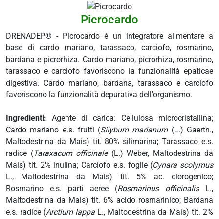
 e drenaggio
Picrocardo
itarie
DRENADEP® - Picrocardo è un integratore alimentare a
testino
base di cardo mariano, tarassaco, carciofo, rosmarino,
afer
bardana e picrorhiza. Cardo mariano, picrorhiza, rosmarino,
spiratorie
tarassaco e carciofo favoriscono la funzionalità epaticae
ock
digestiva. Cardo mariano, bardana, tarassaco e carciofo
favoriscono la funzionalità depurativa dell'organismo.
abili
Ingredienti:
Agente di carica: Cellulosa microcristallina;
Cardo mariano e.s. frutti (
Silybum marianum
(L.) Gaertn.,
Maltodestrina da Mais) tit. 80% silimarina; Tarassaco e.s.
i
radice (
Taraxacum officinale
(L.) Weber, Maltodestrina da
balsamo
Mais) tit. 2% inulina; Carciofo e.s. foglie (
Cynara scolymus
eo
L., Maltodestrina da Mais) tit. 5% ac. clorogenico;
utivi
Rosmarino e.s. parti aeree (
Rosmarinus officinalis
L.,
Maltodestrina da Mais) tit. 6% acido rosmarinico; Bardana
e.s. radice (
Arctium lappa
L., Maltodestrina da Mais) tit. 2%