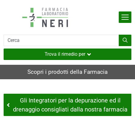
Salta al contenuto principale
Indietro
Indietro
Indietro
Indietro
Indietro
dell'organismo
e
i
i e muscoli
Trova il rimedio per
utaneo
Scopri i prodotti della Farmacia
nverno
ia
Gli Integratori per la depurazione ed il
i
drenaggio consigliati dalla nostra farmacia
sione
a
e