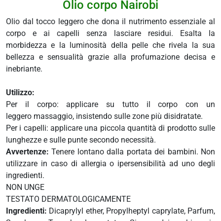
Olio corpo Nairobi
 e drenaggio
Olio dal tocco leggero che dona il nutrimento essenziale al
itarie
corpo e ai capelli senza lasciare residui. Esalta la
morbidezza e la luminosità della pelle che rivela la sua
testino
afer
bellezza e sensualità grazie alla profumazione decisa e
spiratorie
inebriante.
ock
Utilizzo:
Per il corpo: applicare su tutto il corpo con un
leggero massaggio, insistendo sulle zone più disidratate.
abili
Per i capelli: applicare una piccola quantità di prodotto sulle
lunghezze e sulle punte secondo necessità.
i
Avvertenze:
Tenere lontano dalla portata dei bambini. Non
balsamo
utilizzare in caso di allergia o ipersensibilità ad uno degli
eo
ingredienti.
NON UNGE
utivi
TESTATO DERMATOLOGICAMENTE
Ingredienti:
Dicaprylyl ether, Propylheptyl caprylate, Parfum,