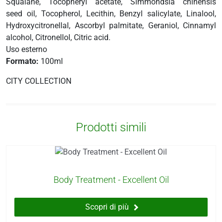
i
Squalane, Tocopheryl acetate, Simmondsia chinensis
more
seed oil, Tocopherol, Lecithin, Benzyl salicylate, Linalool,
Hydroxycitronellal, Ascorbyl palmitate, Geraniol, Cinnamyl
alcohol, Citronellol, Citric acid.
Uso esterno
erici
Formato:
100ml
psico-fisico
CITY COLLECTION
occhi
Prodotti simili
dagli insetti
Body Treatment - Excellent Oil
Scopri di più