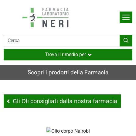
Salta al contenuto principale
Indietro
Indietro
Indietro
Indietro
Indietro
dell'organismo
e
i
i e muscoli
Trova il rimedio per
utaneo
Scopri i prodotti della Farmacia
nverno
ia
Gli Oli consigliati dalla nostra farmacia
i
sione
a
e