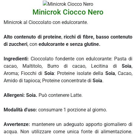
 e drenaggio
Minicrok Ciocco Nero
itarie
Minicrok al Cioccolato con edulcorante.
testino
afer
Alto contenuto di proteine
,
ricchi di fibre,
basso contenuto
spiratorie
di zuccheri
, con
edulcorante e
senza glutine.
ock
Ingredienti:
Cioccolato fondente con edulcorante: Pasta di
cacao, Maltitolo, Burro di cacao, Lecitina di
Soia
,
abili
Aroma; Fiocchi di
Soia
: Proteine isolate della
Soia
, Cacao,
Amido di tapioca; Proteine concentrate di
Soia
.
i
Allergeni: Soia.
Può contenere Latte.
balsamo
eo
Modalità d'uso:
consumare 1 porzione al giorno.
utivi
Avvertenze:
mantenere un adeguato apporto giornaliero di
acqua. Non utilizzare come unica fonte di alimentazione.