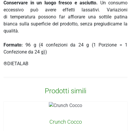
i
Conservare in un luogo fresco e asciutto.
Un consumo
more
eccessivo può avere effetti lassativi. Variazioni
di temperatura possono far affiorare una sottile patina
bianca sulla superficie del prodotto, senza pregiudicarne la
qualità.
erici
Formato:
96 g (4 confezioni da 24 g (1 Porzione = 1
psico-fisico
Confezione da 24 g))
occhi
®DIETALAB
dagli insetti
Prodotti simili
Crunch Cocco