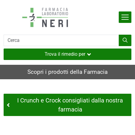
Salta al contenuto principale
Indietro
Indietro
Indietro
Indietro
Indietro
dell'organismo
e
i
i e muscoli
Trova il rimedio per
utaneo
Scopri i prodotti della Farmacia
nverno
ia
I Crunch e Crock consigliati dalla nostra
i
farmacia
sione
a
e