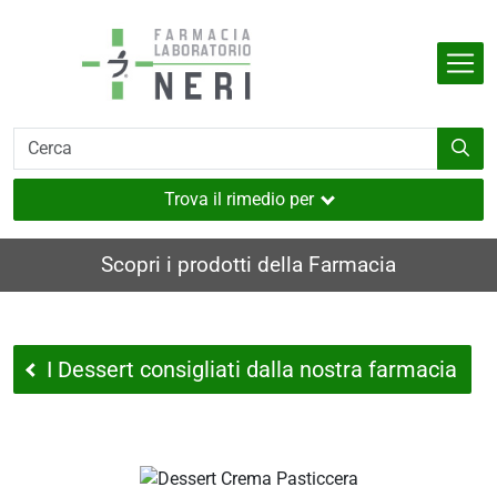
Salta al contenuto principale
Indietro
Indietro
Indietro
Indietro
Indietro
dell'organismo
e
i
i e muscoli
Trova il rimedio per
utaneo
Scopri i prodotti della Farmacia
nverno
ia
I Dessert consigliati dalla nostra farmacia
i
sione
a
e