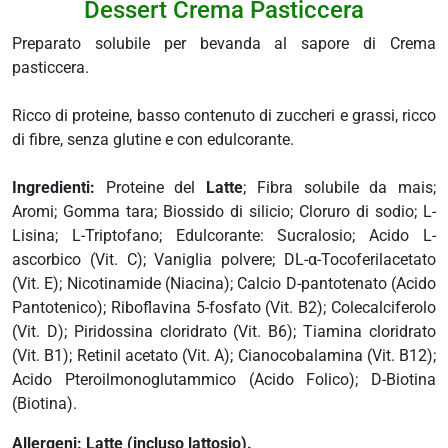
Dessert Crema Pasticcera
 e drenaggio
Preparato solubile per bevanda al sapore di Crema
itarie
pasticcera.
testino
afer
Ricco di proteine, basso contenuto di zuccheri e grassi, ricco
spiratorie
di fibre, senza glutine e con edulcorante.
ock
Ingredienti:
Proteine del
Latte
; Fibra solubile da mais;
Aromi; Gomma tara; Biossido di silicio; Cloruro di sodio; L-
Lisina; L-Triptofano; Edulcorante: Sucralosio; Acido L-
abili
ascorbico (Vit. C); Vaniglia polvere; DL-α-Tocoferilacetato
(Vit. E); Nicotinamide (Niacina); Calcio D-pantotenato (Acido
i
Pantotenico); Riboflavina 5-fosfato (Vit. B2); Colecalciferolo
balsamo
(Vit. D); Piridossina cloridrato (Vit. B6); Tiamina cloridrato
eo
(Vit. B1); Retinil acetato (Vit. A); Cianocobalamina (Vit. B12);
Acido Pteroilmonoglutammico (Acido Folico); D-Biotina
utivi
(Biotina).
Allergeni: Latte (incluso lattosio).