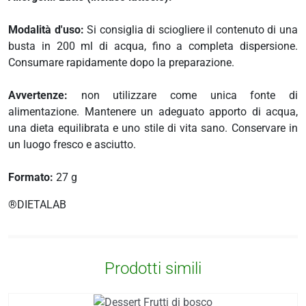
i
more
Modalità d'uso:
Si consiglia di sciogliere il contenuto di una
busta in 200 ml di acqua, fino a completa dispersione.
Consumare rapidamente dopo la preparazione.
erici
Avvertenze:
non utilizzare come unica fonte di
psico-fisico
alimentazione. Mantenere un adeguato apporto di acqua,
una dieta equilibrata e uno stile di vita sano. Conservare in
occhi
un luogo fresco e asciutto.
Formato:
27 g
dagli insetti
®DIETALAB
Prodotti simili